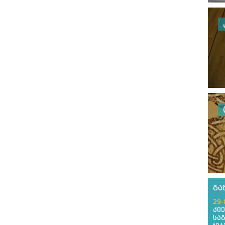
გა
29-
კი
სა