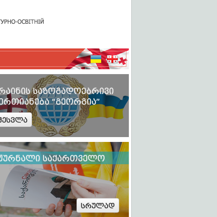
რაინის საზოგადოებრივი
ერთიანება “გეორგია”
შესვლა
ჟურნალი საქართველო
სრულად